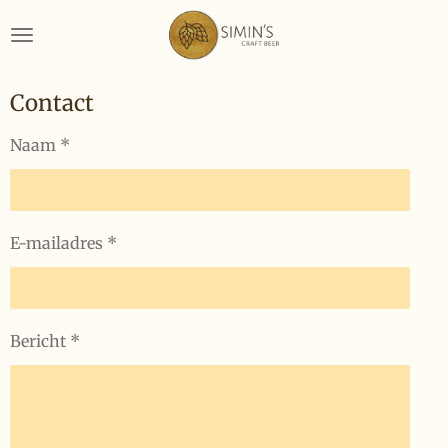
Skip
to
main
content
Contact
Naam *
E-mailadres *
Bericht *